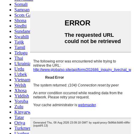
Somali
Samoan
Scots Gaelic
Shona
Sindhi
Sundanese
Swahili
Tajik
Tamil
Telugu
Thai
Ukrainian
Urdu
Uzbek
Vietnamese
Welsh
Xhosa
Yiddish
Yoruba
Zulu
Kinyarwanda
Tatar
Oriya
Turkmen
Uyghur