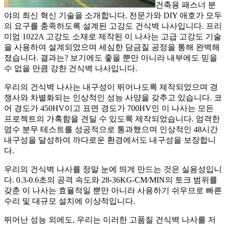
건축용 패스너 분
야의 최신 혁신 기술을 소개합니다. 전문가와 DIY 애호가 모두
의 요구를 충족하도록 설계된 고강도 건식벽 나사입니다. 프리
미엄 1022A 고강도 소재로 제작된 이 나사는 고급 고강도 기술
을 사용하여 설계되었으며 세심한 담금질 공정을 통해 완벽해
졌습니다. 결과는? 보기에도 좋을 뿐만 아니라 내부에도 믿을
수 없을 만큼 강한 건식벽 나사입니다.
우리의 건식벽 나사는 내구성이 뛰어나도록 제작되었으며 경
쟁사와 차별화되는 인상적인 성능 사양을 갖추고 있습니다. 코
어 경도가 450HV이고 표면 경도가 700HV인 이 나사는 모든
프로젝트의 가혹함을 견딜 수 있도록 제작되었습니다. 엄격한
염수 분무 테스트를 성공적으로 통과했으며 인상적인 48시간
내구성을 달성하여 까다로운 환경에서도 내구성을 보장합니
다.
우리의 건식벽 나사를 정말 눈에 띄게 만드는 것은 실용성입니
다. 0.3-0.6초의 공격 속도와 28-36KG-CM/MIN의 토크 범위를
갖춘 이 나사는 효율적일 뿐만 아니라 사용하기 쉬우므로 빠른
수리 및 대규모 설치에 이상적입니다.
뛰어난 성능 외에도, 우리는 이러한 고품질 건식벽 나사를 저