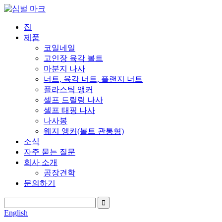
집
제품
코일네일
고인장 육각 볼트
마분지 나사
너트, 육각 너트, 플랜지 너트
플라스틱 앵커
셀프 드릴링 나사
셀프 태핑 나사
나사봉
웨지 앵커(볼트 관통형)
소식
자주 묻는 질문
회사 소개
공장견학
문의하기
English