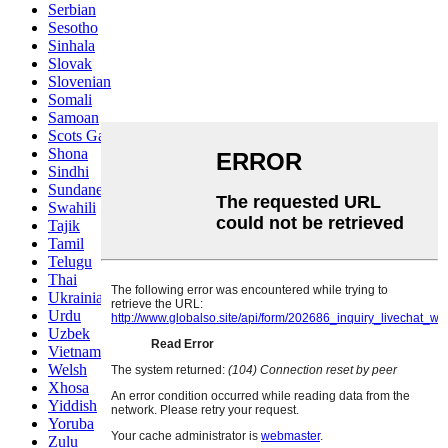
Serbian
Sesotho
Sinhala
Slovak
Slovenian
Somali
Samoan
Scots Gaelic
Shona
Sindhi
Sundanese
Swahili
Tajik
Tamil
Telugu
Thai
Ukrainian
Urdu
Uzbek
Vietnamese
Welsh
Xhosa
Yiddish
Yoruba
Zulu