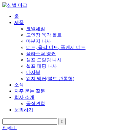
홈
제품
코일네일
고인장 육각 볼트
마분지 나사
너트, 육각 너트, 플랜지 너트
플라스틱 앵커
셀프 드릴링 나사
셀프 태핑 나사
나사봉
웨지 앵커(볼트 관통형)
소식
자주 묻는 질문
회사 소개
공장견학
문의하기
English