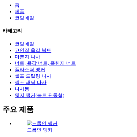
홈
제품
코일네일
카테고리
코일네일
고인장 육각 볼트
마분지 나사
너트, 육각 너트, 플랜지 너트
플라스틱 앵커
셀프 드릴링 나사
셀프 태핑 나사
나사봉
웨지 앵커(볼트 관통형)
주요 제품
드롭인 앵커