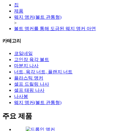
집
제품
웨지 앵커(볼트 관통형)
>
볼트 앵커를 통해 도금된 웨지 앵커 아연
카테고리
코일네일
고인장 육각 볼트
마분지 나사
너트, 육각 너트, 플랜지 너트
플라스틱 앵커
셀프 드릴링 나사
셀프 태핑 나사
나사봉
웨지 앵커(볼트 관통형)
주요 제품