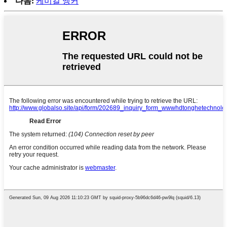
다음:
케미컬 앵커