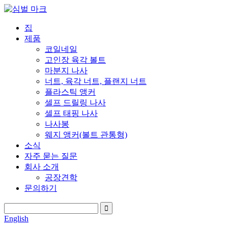
집
제품
코일네일
고인장 육각 볼트
마분지 나사
너트, 육각 너트, 플랜지 너트
플라스틱 앵커
셀프 드릴링 나사
셀프 태핑 나사
나사봉
웨지 앵커(볼트 관통형)
소식
자주 묻는 질문
회사 소개
공장견학
문의하기
English