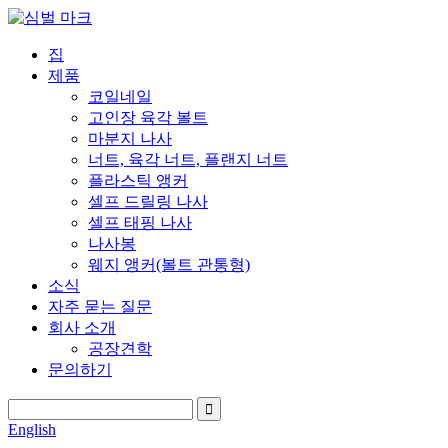
집
제품
코일네일
고인장 육각 볼트
마분지 나사
너트, 육각 너트, 플랜지 너트
플라스틱 앵커
셀프 드릴링 나사
셀프 태핑 나사
나사봉
웨지 앵커(볼트 관통형)
소식
자주 묻는 질문
회사 소개
공장견학
문의하기
English