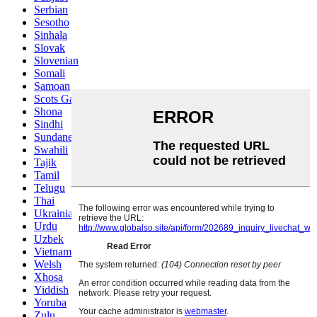
Serbian
Sesotho
Sinhala
Slovak
Slovenian
Somali
Samoan
Scots Gaelic
Shona
Sindhi
Sundanese
Swahili
Tajik
Tamil
Telugu
Thai
Ukrainian
Urdu
Uzbek
Vietnamese
Welsh
Xhosa
Yiddish
Yoruba
Zulu