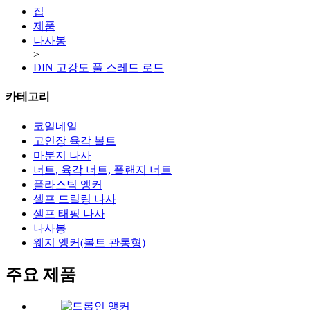
집
제품
나사봉
>
DIN 고강도 풀 스레드 로드
카테고리
코일네일
고인장 육각 볼트
마분지 나사
너트, 육각 너트, 플랜지 너트
플라스틱 앵커
셀프 드릴링 나사
셀프 태핑 나사
나사봉
웨지 앵커(볼트 관통형)
주요 제품